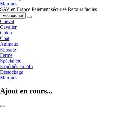
Marques
SAV en France
Paiement sécurisé
Retours faciles
Rechercher
Cheval
Cavalier
Chien
Chat
Animaux
Elevage
Ferme
Spécial été
Expédiés en 24h
Destockage
Marques
Ajout en cours...