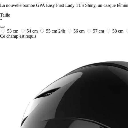
La nouvelle bombe GPA Easy First Lady TLS Shiny, un casque féminin e
Taille
*
53 cm
54 cm
55 cm
24h
56 cm
57 cm
58 cm
Ce champ est requis