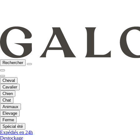
Rechercher
Cheval
Cavalier
Chien
Chat
Animaux
Elevage
Ferme
Spécial été
Expédiés en 24h
Destockage