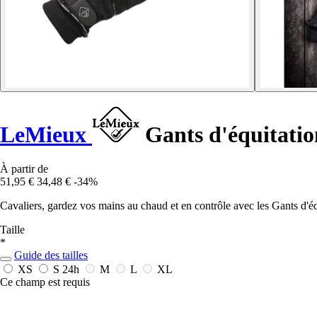
LeMieux
Gants d'équitatio
À partir de
51,95 €
34,48 €
-34%
Cavaliers, gardez vos mains au chaud et en contrôle avec les Gants d'é
Taille
*
Guide des tailles
XS
S
24h
M
L
XL
Ce champ est requis