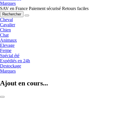
Marques
SAV en France
Paiement sécurisé
Retours faciles
Rechercher
Cheval
Cavalier
Chien
Chat
Animaux
Elevage
Ferme
Spécial été
Expédiés en 24h
Destockage
Marques
Ajout en cours...