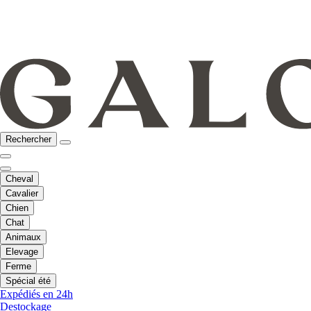
Rechercher
Cheval
Cavalier
Chien
Chat
Animaux
Elevage
Ferme
Spécial été
Expédiés en 24h
Destockage