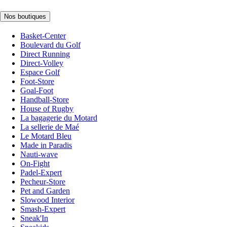
Nos boutiques
Basket-Center
Boulevard du Golf
Direct Running
Direct-Volley
Espace Golf
Foot-Store
Goal-Foot
Handball-Store
House of Rugby
La bagagerie du Motard
La sellerie de Maé
Le Motard Bleu
Made in Paradis
Nauti-wave
On-Fight
Padel-Expert
Pecheur-Store
Pet and Garden
Slowood Interior
Smash-Expert
Sneak'In