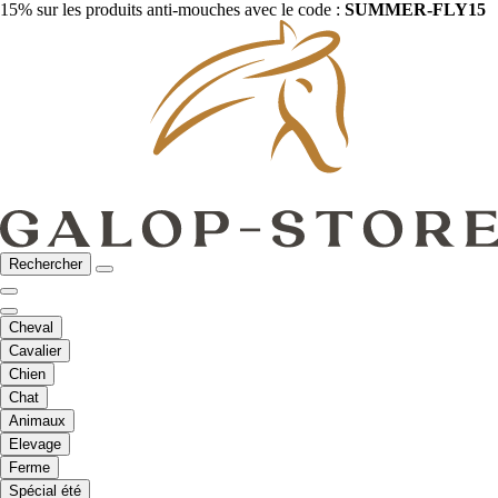
15% sur les produits anti-mouches avec le code :
SUMMER-FLY15
Rechercher
Cheval
Cavalier
Chien
Chat
Animaux
Elevage
Ferme
Spécial été