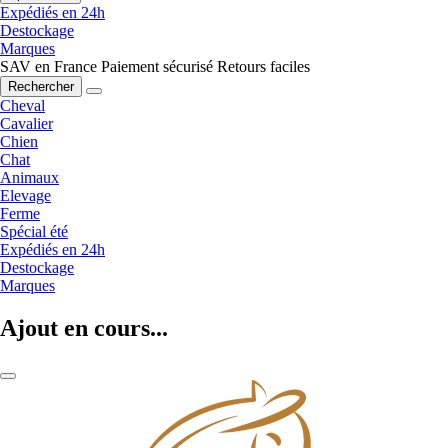
Expédiés en 24h
Destockage
Marques
SAV en France
Paiement sécurisé
Retours faciles
Rechercher
Cheval
Cavalier
Chien
Chat
Animaux
Elevage
Ferme
Spécial été
Expédiés en 24h
Destockage
Marques
Ajout en cours...