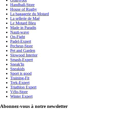
Goal-Foot
Handball-Store
House of Rugby
La bagagerie du Motard
La sellerie de Maé
Le Motard Bleu
Made in Paradis
Nauti-wave
On-Fight
Padel-Expert
Pecheur-Store
Pet and Garden
Slowood Interior
Smash-Expert
Sneak'In
Sneakids
Sport is good
Training-Fit
Trek-Expert
Triathlon Expert
Vélo-Store
Winter Expert
Abonnez-vous à notre newsletter