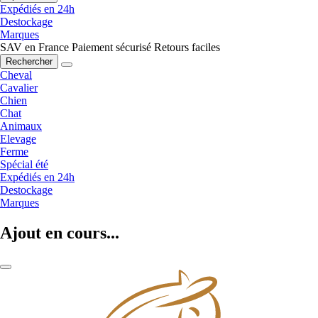
Expédiés en 24h
Destockage
Marques
SAV en France
Paiement sécurisé
Retours faciles
Rechercher
Cheval
Cavalier
Chien
Chat
Animaux
Elevage
Ferme
Spécial été
Expédiés en 24h
Destockage
Marques
Ajout en cours...