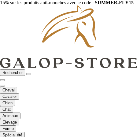
15% sur les produits anti-mouches avec le code :
SUMMER-FLY15
Rechercher
Cheval
Cavalier
Chien
Chat
Animaux
Elevage
Ferme
Spécial été