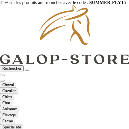
15% sur les produits anti-mouches avec le code :
SUMMER-FLY15
Rechercher
Cheval
Cavalier
Chien
Chat
Animaux
Elevage
Ferme
Spécial été