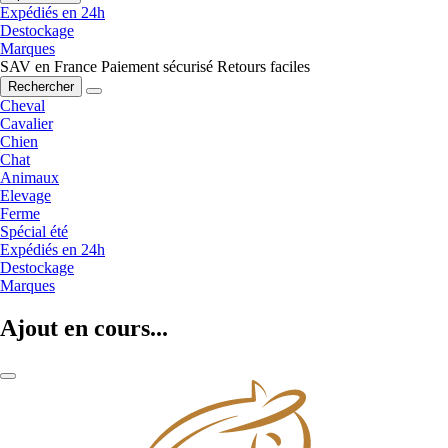
Expédiés en 24h
Destockage
Marques
SAV en France
Paiement sécurisé
Retours faciles
Rechercher
Cheval
Cavalier
Chien
Chat
Animaux
Elevage
Ferme
Spécial été
Expédiés en 24h
Destockage
Marques
Ajout en cours...