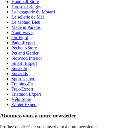
Handball-Store
House of Rugby
La bagagerie du Motard
La sellerie de Maé
Le Motard Bleu
Made in Paradis
Nauti-wave
On-Fight
Padel-Expert
Pecheur-Store
Pet and Garden
Slowood Interior
Smash-Expert
Sneak'In
Sneakids
Sport is good
Training-Fit
Trek-Expert
Triathlon Expert
Vélo-Store
Winter Expert
Abonnez-vous à notre newsletter
Profitez de -10% en vous inscrivant à notre newsletter