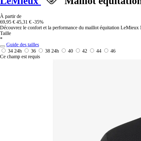
LeMieux
Maillot équitati
À partir de
69,95 €
45,31 €
-35%
Découvrez le confort et la performance du maillot équitation LeMieux Mi
Taille
*
Guide des tailles
34
24h
36
38
24h
40
42
44
46
Ce champ est requis