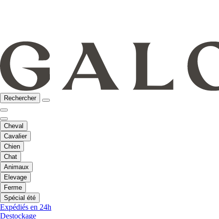
Rechercher
Cheval
Cavalier
Chien
Chat
Animaux
Elevage
Ferme
Spécial été
Expédiés en 24h
Destockage