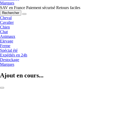
Marques
SAV en France
Paiement sécurisé
Retours faciles
Rechercher
Cheval
Cavalier
Chien
Chat
Animaux
Elevage
Ferme
Spécial été
Expédiés en 24h
Destockage
Marques
Ajout en cours...