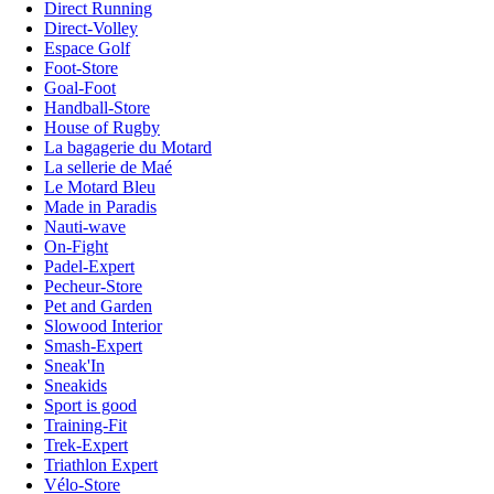
Direct Running
Direct-Volley
Espace Golf
Foot-Store
Goal-Foot
Handball-Store
House of Rugby
La bagagerie du Motard
La sellerie de Maé
Le Motard Bleu
Made in Paradis
Nauti-wave
On-Fight
Padel-Expert
Pecheur-Store
Pet and Garden
Slowood Interior
Smash-Expert
Sneak'In
Sneakids
Sport is good
Training-Fit
Trek-Expert
Triathlon Expert
Vélo-Store