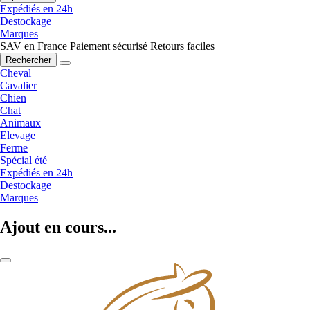
Expédiés en 24h
Destockage
Marques
SAV en France
Paiement sécurisé
Retours faciles
Rechercher
Cheval
Cavalier
Chien
Chat
Animaux
Elevage
Ferme
Spécial été
Expédiés en 24h
Destockage
Marques
Ajout en cours...