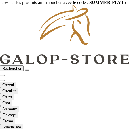
15% sur les produits anti-mouches avec le code :
SUMMER-FLY15
Rechercher
Cheval
Cavalier
Chien
Chat
Animaux
Elevage
Ferme
Spécial été