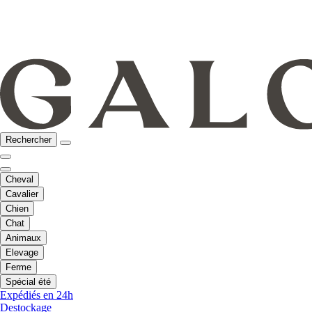
Rechercher
Cheval
Cavalier
Chien
Chat
Animaux
Elevage
Ferme
Spécial été
Expédiés en 24h
Destockage