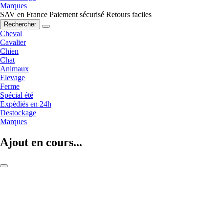
Marques
SAV en France
Paiement sécurisé
Retours faciles
Rechercher
Cheval
Cavalier
Chien
Chat
Animaux
Elevage
Ferme
Spécial été
Expédiés en 24h
Destockage
Marques
Ajout en cours...