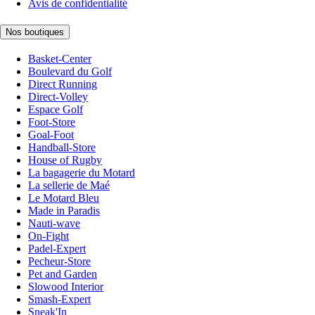
Avis de confidentialité
Nos boutiques
Basket-Center
Boulevard du Golf
Direct Running
Direct-Volley
Espace Golf
Foot-Store
Goal-Foot
Handball-Store
House of Rugby
La bagagerie du Motard
La sellerie de Maé
Le Motard Bleu
Made in Paradis
Nauti-wave
On-Fight
Padel-Expert
Pecheur-Store
Pet and Garden
Slowood Interior
Smash-Expert
Sneak'In