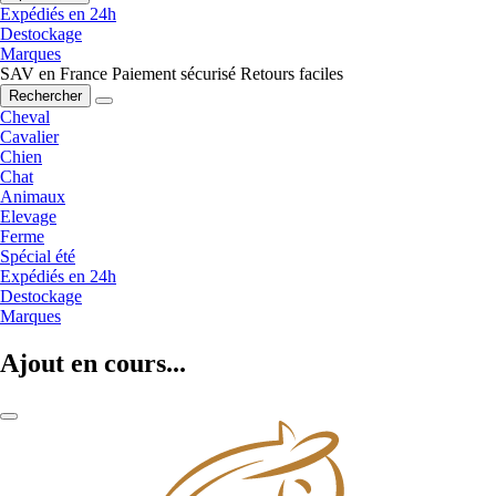
Expédiés en 24h
Destockage
Marques
SAV en France
Paiement sécurisé
Retours faciles
Rechercher
Cheval
Cavalier
Chien
Chat
Animaux
Elevage
Ferme
Spécial été
Expédiés en 24h
Destockage
Marques
Ajout en cours...