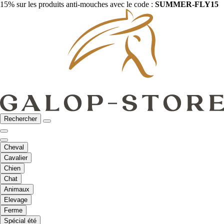
15% sur les produits anti-mouches avec le code :
SUMMER-FLY15
Rechercher
Cheval
Cavalier
Chien
Chat
Animaux
Elevage
Ferme
Spécial été