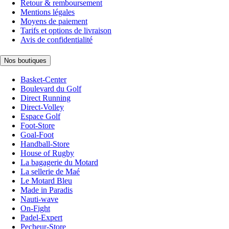
Retour & remboursement
Mentions légales
Moyens de paiement
Tarifs et options de livraison
Avis de confidentialité
Nos boutiques
Basket-Center
Boulevard du Golf
Direct Running
Direct-Volley
Espace Golf
Foot-Store
Goal-Foot
Handball-Store
House of Rugby
La bagagerie du Motard
La sellerie de Maé
Le Motard Bleu
Made in Paradis
Nauti-wave
On-Fight
Padel-Expert
Pecheur-Store