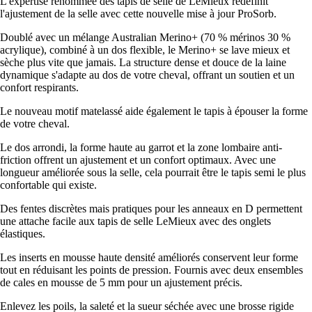
L'expertise renommée des tapis de selle de LeMieux redéfinit
l'ajustement de la selle avec cette nouvelle mise à jour ProSorb.
Doublé avec un mélange Australian Merino+ (70 % mérinos 30 %
acrylique), combiné à un dos flexible, le Merino+ se lave mieux et
sèche plus vite que jamais. La structure dense et douce de la laine
dynamique s'adapte au dos de votre cheval, offrant un soutien et un
confort respirants.
Le nouveau motif matelassé aide également le tapis à épouser la forme
de votre cheval.
Le dos arrondi, la forme haute au garrot et la zone lombaire anti-
friction offrent un ajustement et un confort optimaux. Avec une
longueur améliorée sous la selle, cela pourrait être le tapis semi le plus
confortable qui existe.
Des fentes discrètes mais pratiques pour les anneaux en D permettent
une attache facile aux tapis de selle LeMieux avec des onglets
élastiques.
Les inserts en mousse haute densité améliorés conservent leur forme
tout en réduisant les points de pression. Fournis avec deux ensembles
de cales en mousse de 5 mm pour un ajustement précis.
Enlevez les poils, la saleté et la sueur séchée avec une brosse rigide