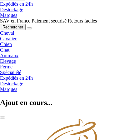
Expédiés en 24h
Destockage
Marques
SAV en France
Paiement sécurisé
Retours faciles
Rechercher
Cheval
Cavalier
Chien
Chat
Animaux
Elevage
Ferme
Spécial été
Expédiés en 24h
Destockage
Marques
Ajout en cours...