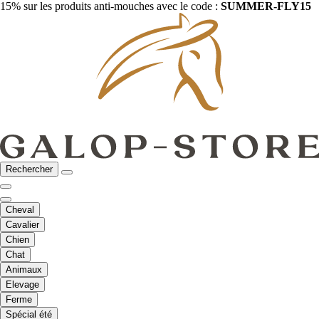
15% sur les produits anti-mouches avec le code :
SUMMER-FLY15
Rechercher
Cheval
Cavalier
Chien
Chat
Animaux
Elevage
Ferme
Spécial été