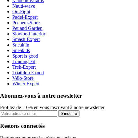
Made in Paradis
Nauti-wave
On-Fight
Padel-Expert
Pecheur-Store
Pet and Garden
Slowood Interior
Smash-Expert
Sneak'In
Sneakids
Sport is good
Training-Fit
Trek-Expert
Triathlon Expert
Vélo-Store
Winter Expert
Abonnez-vous à notre newsletter
Profitez de -10% en vous inscrivant à notre newsletter
S'inscrire
Restons connectés
Retrouvez-nous sur les réseaux sociaux