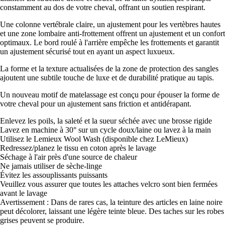
constamment au dos de votre cheval, offrant un soutien respirant.
Une colonne vertébrale claire, un ajustement pour les vertèbres hautes
et une zone lombaire anti-frottement offrent un ajustement et un confort
optimaux. Le bord roulé à l'arrière empêche les frottements et garantit
un ajustement sécurisé tout en ayant un aspect luxueux.
La forme et la texture actualisées de la zone de protection des sangles
ajoutent une subtile touche de luxe et de durabilité pratique au tapis.
Un nouveau motif de matelassage est conçu pour épouser la forme de
votre cheval pour un ajustement sans friction et antidérapant.
Enlevez les poils, la saleté et la sueur séchée avec une brosse rigide
Lavez en machine à 30° sur un cycle doux/laine ou lavez à la main
Utilisez le Lemieux Wool Wash (disponible chez LeMieux)
Redressez/planez le tissu en coton après le lavage
Séchage à l'air près d'une source de chaleur
Ne jamais utiliser de sèche-linge
Évitez les assouplissants puissants
Veuillez vous assurer que toutes les attaches velcro sont bien fermées
avant le lavage
Avertissement : Dans de rares cas, la teinture des articles en laine noire
peut décolorer, laissant une légère teinte bleue. Des taches sur les robes
grises peuvent se produire.