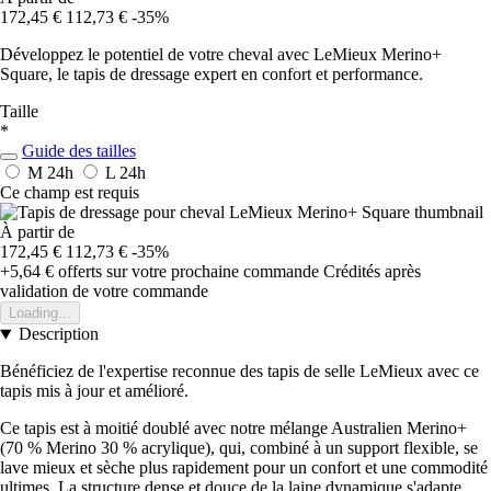
172,45 €
112,73 €
-35%
Développez le potentiel de votre cheval avec LeMieux Merino+
Square, le tapis de dressage expert en confort et performance.
Taille
*
Guide des tailles
M
24h
L
24h
Ce champ est requis
À partir de
172,45 €
112,73 €
-35%
+5,64 €
offerts sur votre prochaine commande
Crédités après
validation de votre commande
Loading...
Description
Bénéficiez de l'expertise reconnue des tapis de selle LeMieux avec ce
tapis mis à jour et amélioré.
Ce tapis est à moitié doublé avec notre mélange Australien Merino+
(70 % Merino 30 % acrylique), qui, combiné à un support flexible, se
lave mieux et sèche plus rapidement pour un confort et une commodité
ultimes. La structure dense et douce de la laine dynamique s'adapte