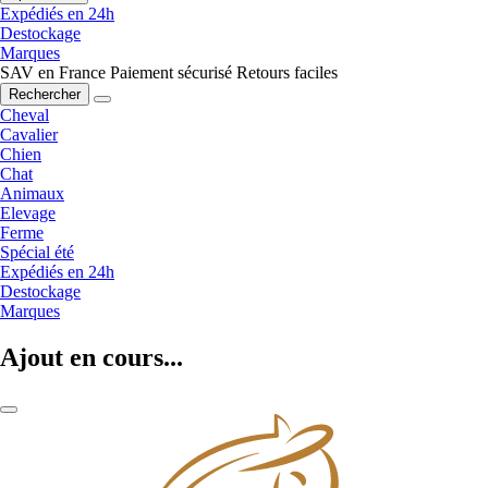
Expédiés en 24h
Destockage
Marques
SAV en France
Paiement sécurisé
Retours faciles
Rechercher
Cheval
Cavalier
Chien
Chat
Animaux
Elevage
Ferme
Spécial été
Expédiés en 24h
Destockage
Marques
Ajout en cours...