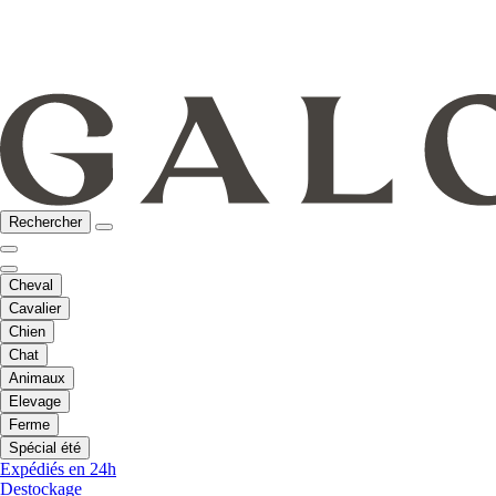
Rechercher
Cheval
Cavalier
Chien
Chat
Animaux
Elevage
Ferme
Spécial été
Expédiés en 24h
Destockage