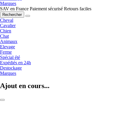
Marques
SAV en France
Paiement sécurisé
Retours faciles
Rechercher
Cheval
Cavalier
Chien
Chat
Animaux
Elevage
Ferme
Spécial été
Expédiés en 24h
Destockage
Marques
Ajout en cours...