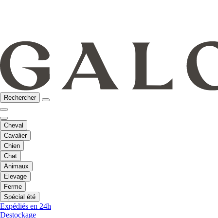
Rechercher
Cheval
Cavalier
Chien
Chat
Animaux
Elevage
Ferme
Spécial été
Expédiés en 24h
Destockage