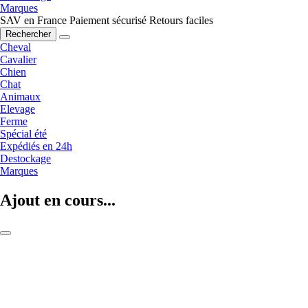
Marques
SAV en France
Paiement sécurisé
Retours faciles
Rechercher
Cheval
Cavalier
Chien
Chat
Animaux
Elevage
Ferme
Spécial été
Expédiés en 24h
Destockage
Marques
Ajout en cours...