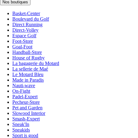
Nos boutiques
Basket-Center
Boulevard du Golf
Direct Running
Direct-Volley
Espace Golf
Foot-Store
Goal-Foot
Handball-Store
House of Rugby
La bagagerie du Motard
La sellerie de Maé
Le Motard Bleu
Made in Paradis
Nauti-wave
On-Fight
Padel-Expert
Pecheur-Store
Pet and Garden
Slowood Interior
Smash-Expert
Sneak'In
Sneakids
Sport is good