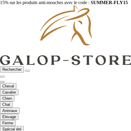
15% sur les produits anti-mouches avec le code :
SUMMER-FLY15
Rechercher
Cheval
Cavalier
Chien
Chat
Animaux
Elevage
Ferme
Spécial été