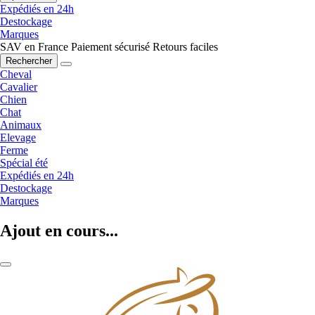
Expédiés en 24h
Destockage
Marques
SAV en France
Paiement sécurisé
Retours faciles
Rechercher
Cheval
Cavalier
Chien
Chat
Animaux
Elevage
Ferme
Spécial été
Expédiés en 24h
Destockage
Marques
Ajout en cours...