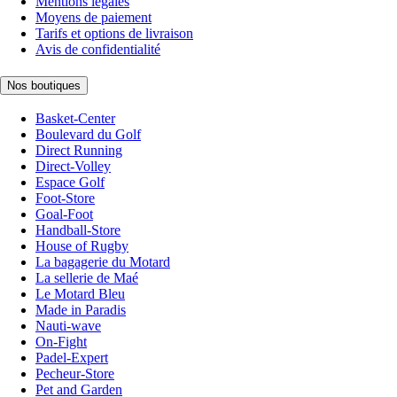
Mentions légales
Moyens de paiement
Tarifs et options de livraison
Avis de confidentialité
Nos boutiques
Basket-Center
Boulevard du Golf
Direct Running
Direct-Volley
Espace Golf
Foot-Store
Goal-Foot
Handball-Store
House of Rugby
La bagagerie du Motard
La sellerie de Maé
Le Motard Bleu
Made in Paradis
Nauti-wave
On-Fight
Padel-Expert
Pecheur-Store
Pet and Garden