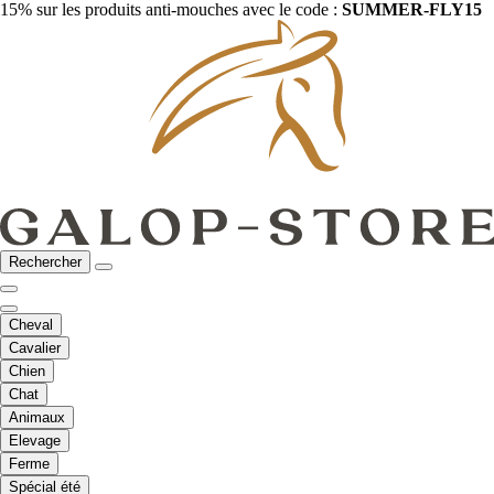
15% sur les produits anti-mouches avec le code :
SUMMER-FLY15
Rechercher
Cheval
Cavalier
Chien
Chat
Animaux
Elevage
Ferme
Spécial été