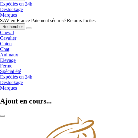
Expédiés en 24h
Destockage
Marques
SAV en France
Paiement sécurisé
Retours faciles
Rechercher
Cheval
Cavalier
Chien
Chat
Animaux
Elevage
Ferme
Spécial été
Expédiés en 24h
Destockage
Marques
Ajout en cours...