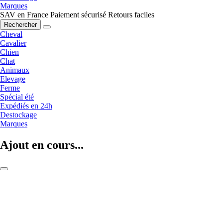
Marques
SAV en France
Paiement sécurisé
Retours faciles
Rechercher
Cheval
Cavalier
Chien
Chat
Animaux
Elevage
Ferme
Spécial été
Expédiés en 24h
Destockage
Marques
Ajout en cours...