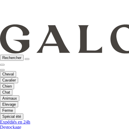
Rechercher
Cheval
Cavalier
Chien
Chat
Animaux
Elevage
Ferme
Spécial été
Expédiés en 24h
Destockage