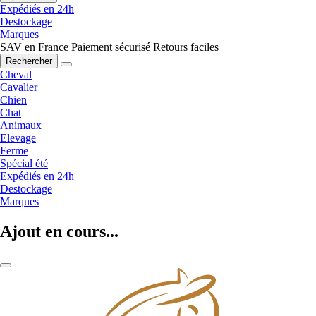
Expédiés en 24h
Destockage
Marques
SAV en France
Paiement sécurisé
Retours faciles
Rechercher
Cheval
Cavalier
Chien
Chat
Animaux
Elevage
Ferme
Spécial été
Expédiés en 24h
Destockage
Marques
Ajout en cours...