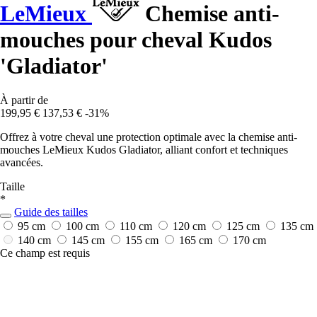
LeMieux
Chemise anti-
mouches pour cheval Kudos
'Gladiator'
À partir de
199,95 €
137,53 €
-31%
Offrez à votre cheval une protection optimale avec la chemise anti-
mouches LeMieux Kudos Gladiator, alliant confort et techniques
avancées.
Taille
*
Guide des tailles
95 cm
100 cm
110 cm
120 cm
125 cm
135 cm
140 cm
145 cm
155 cm
165 cm
170 cm
Ce champ est requis