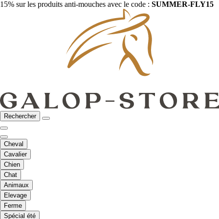
15% sur les produits anti-mouches avec le code :
SUMMER-FLY15
Rechercher
Cheval
Cavalier
Chien
Chat
Animaux
Elevage
Ferme
Spécial été