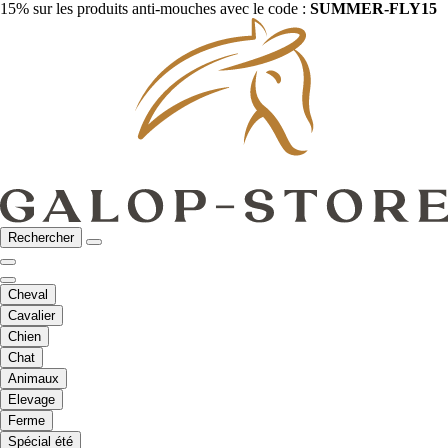
15% sur les produits anti-mouches avec le code :
SUMMER-FLY15
Rechercher
Cheval
Cavalier
Chien
Chat
Animaux
Elevage
Ferme
Spécial été