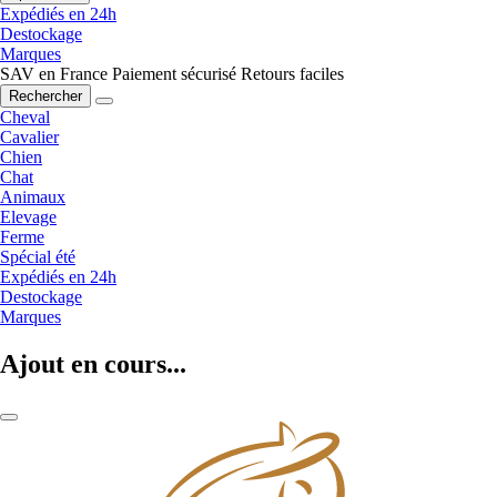
Expédiés en 24h
Destockage
Marques
SAV en France
Paiement sécurisé
Retours faciles
Rechercher
Cheval
Cavalier
Chien
Chat
Animaux
Elevage
Ferme
Spécial été
Expédiés en 24h
Destockage
Marques
Ajout en cours...