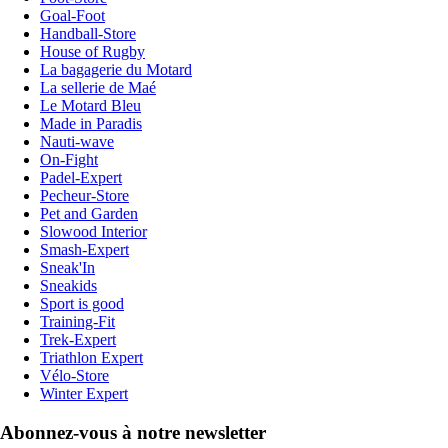
Goal-Foot
Handball-Store
House of Rugby
La bagagerie du Motard
La sellerie de Maé
Le Motard Bleu
Made in Paradis
Nauti-wave
On-Fight
Padel-Expert
Pecheur-Store
Pet and Garden
Slowood Interior
Smash-Expert
Sneak'In
Sneakids
Sport is good
Training-Fit
Trek-Expert
Triathlon Expert
Vélo-Store
Winter Expert
Abonnez-vous à notre newsletter