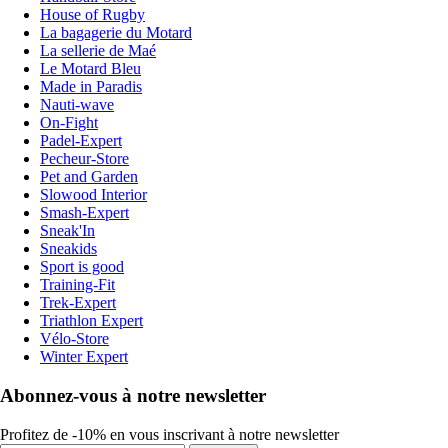
House of Rugby
La bagagerie du Motard
La sellerie de Maé
Le Motard Bleu
Made in Paradis
Nauti-wave
On-Fight
Padel-Expert
Pecheur-Store
Pet and Garden
Slowood Interior
Smash-Expert
Sneak'In
Sneakids
Sport is good
Training-Fit
Trek-Expert
Triathlon Expert
Vélo-Store
Winter Expert
Abonnez-vous à notre newsletter
Profitez de -10% en vous inscrivant à notre newsletter