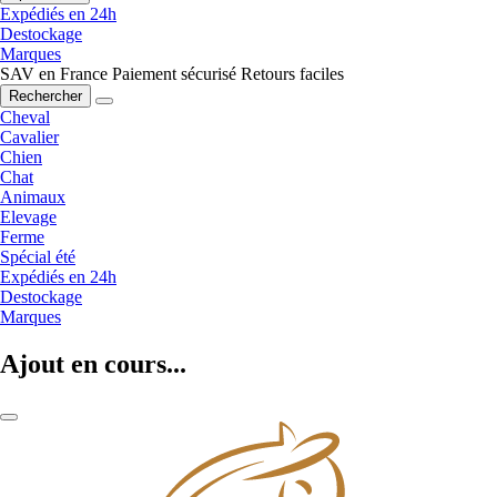
Expédiés en 24h
Destockage
Marques
SAV en France
Paiement sécurisé
Retours faciles
Rechercher
Cheval
Cavalier
Chien
Chat
Animaux
Elevage
Ferme
Spécial été
Expédiés en 24h
Destockage
Marques
Ajout en cours...