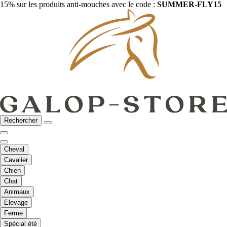
15% sur les produits anti-mouches avec le code :
SUMMER-FLY15
Rechercher
Cheval
Cavalier
Chien
Chat
Animaux
Elevage
Ferme
Spécial été