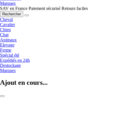
Marques
SAV en France
Paiement sécurisé
Retours faciles
Rechercher
Cheval
Cavalier
Chien
Chat
Animaux
Elevage
Ferme
Spécial été
Expédiés en 24h
Destockage
Marques
Ajout en cours...