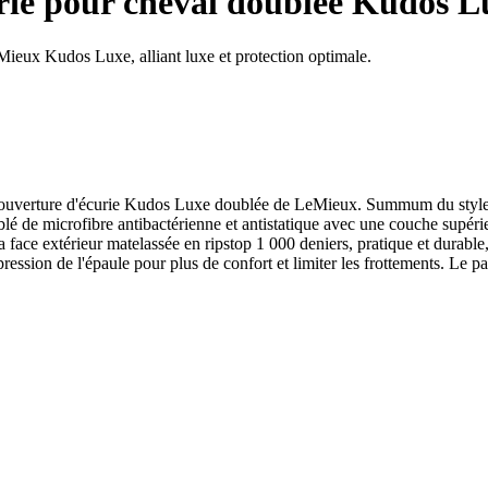
ie pour cheval doublée Kudos L
eMieux Kudos Luxe, alliant luxe et protection optimale.
 couverture d'écurie Kudos Luxe doublée de LeMieux. Summum du style 
 de microfibre antibactérienne et antistatique avec une couche supérieur
a face extérieur matelassée en ripstop 1 000 deniers, pratique et durabl
ression de l'épaule pour plus de confort et limiter les frottements. Le p