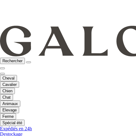
Rechercher
Cheval
Cavalier
Chien
Chat
Animaux
Elevage
Ferme
Spécial été
Expédiés en 24h
Destockage