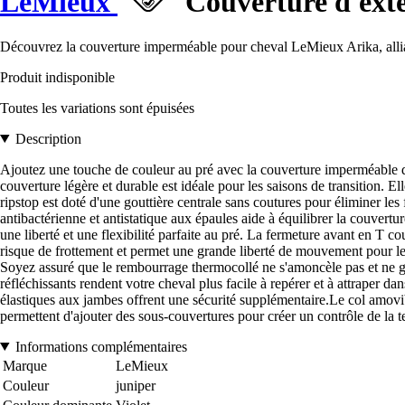
LeMieux
Couverture d'exté
Découvrez la couverture imperméable pour cheval LeMieux Arika, alliant
Produit indisponible
Toutes les variations sont épuisées
Description
Ajoutez une touche de couleur au pré avec la couverture imperméable d
couverture légère et durable est idéale pour les saisons de transition. E
ripstop est doté d'une gouttière centrale sans coutures pour éliminer le
antibactérienne et antistatique aux épaules aide à équilibrer la couvertu
une liberté et une flexibilité parfaite au pré. La fermeture avant en T co
risque de frottement et permet une grande liberté de mouvement pour le
Soyez assuré que le rembourrage thermocollé ne s'amoncèle pas et ne gli
réfléchissants rendent votre cheval plus facile à repérer et à attraper da
élastiques aux jambes offrent une sécurité supplémentaire.Le col amovib
permettent d'ajouter des sous-couvertures pour créer un contrôle de la t
Informations complémentaires
Marque
LeMieux
Couleur
juniper