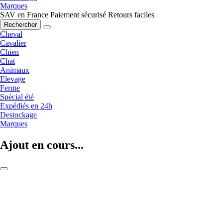
Marques
SAV en France
Paiement sécurisé
Retours faciles
Rechercher
Cheval
Cavalier
Chien
Chat
Animaux
Elevage
Ferme
Spécial été
Expédiés en 24h
Destockage
Marques
Ajout en cours...