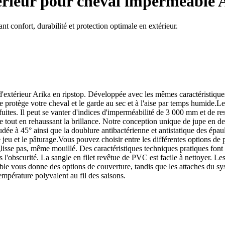
rieur pour cheval imperméable 
 confort, durabilité et protection optimale en extérieur.
'extérieur Arika en ripstop. Développée avec les mêmes caractéristique
lle protège votre cheval et le garde au sec et à l'aise par temps humide.L
s fuites. Il peut se vanter d'indices d'imperméabilité de 3 000 mm et de 
re tout en rehaussant la brillance. Notre conception unique de jupe en de
udée à 45° ainsi que la doublure antibactérienne et antistatique des épaule
 jeu et le pâturage.Vous pouvez choisir entre les différentes options d
sse pas, même mouillé. Des caractéristiques techniques pratiques font d
ns l'obscurité. La sangle en filet revêtue de PVC est facile à nettoyer. L
le vous donne des options de couverture, tandis que les attaches du syst
empérature polyvalent au fil des saisons.