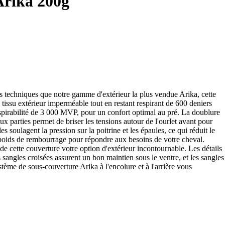
Arika 200g
s techniques que notre gamme d'extérieur la plus vendue Arika, cette
e tissu extérieur imperméable tout en restant respirant de 600 deniers
respirabilité de 3 000 MVP, pour un confort optimal au pré. La doublure
ux parties permet de briser les tensions autour de l'ourlet avant pour
s soulagent la pression sur la poitrine et les épaules, ce qui réduit le
e poids de rembourrage pour répondre aux besoins de votre cheval.
e cette couverture votre option d'extérieur incontournable. Les détails
es sangles croisées assurent un bon maintien sous le ventre, et les sangles
ème de sous-couverture Arika à l'encolure et à l'arrière vous