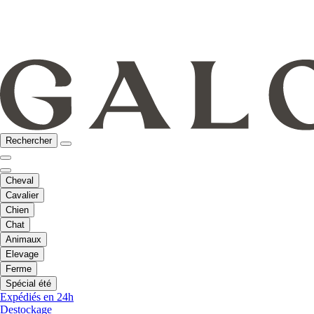
Rechercher
Cheval
Cavalier
Chien
Chat
Animaux
Elevage
Ferme
Spécial été
Expédiés en 24h
Destockage