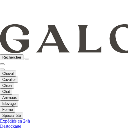
Rechercher
Cheval
Cavalier
Chien
Chat
Animaux
Elevage
Ferme
Spécial été
Expédiés en 24h
Destockage