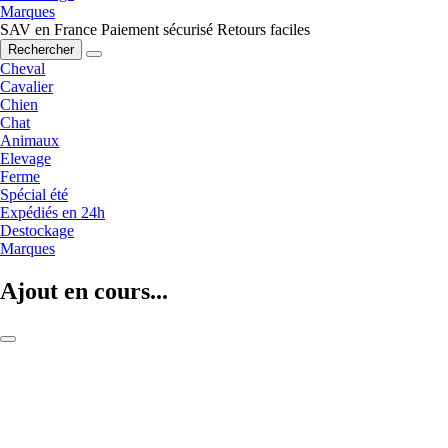
Marques
SAV en France
Paiement sécurisé
Retours faciles
Rechercher
Cheval
Cavalier
Chien
Chat
Animaux
Elevage
Ferme
Spécial été
Expédiés en 24h
Destockage
Marques
Ajout en cours...