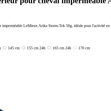
érieur pour cheval imperméable 
eur imperméable LeMieux Arika Storm-Tek 50g, idéale pour l'activité en 
m
145 cm
155 cm
24h
165 cm
24h
170 cm