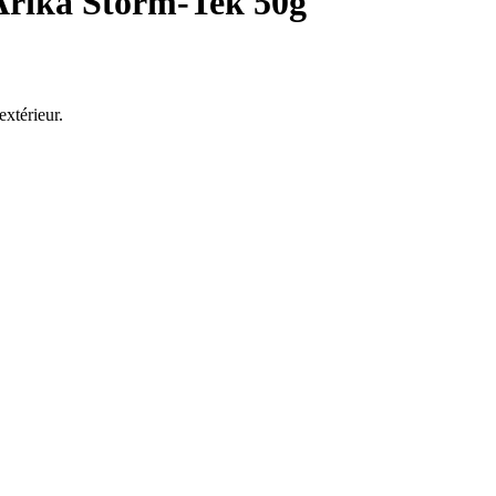
Arika Storm-Tek 50g
extérieur.