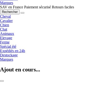
Marques
SAV en France
Paiement sécurisé
Retours faciles
Rechercher
Cheval
Cavalier
Chien
Chat
Animaux
Elevage
Ferme
Spécial été
Expédiés en 24h
Destockage
Marques
Ajout en cours...