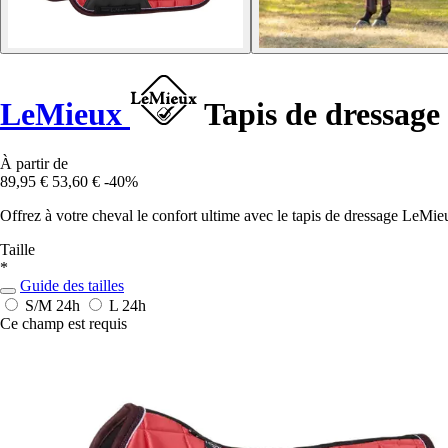
LeMieux
Tapis de dressage
À partir de
89,95 €
53,60 €
-40%
Offrez à votre cheval le confort ultime avec le tapis de dressage LeMie
Taille
*
Guide des tailles
S/M
24h
L
24h
Ce champ est requis