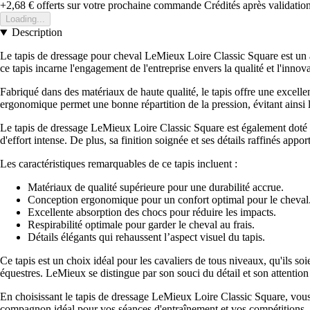
+2,68 €
offerts sur votre prochaine commande
Crédités après validati
Loading...
Description
Le tapis de dressage pour cheval LeMieux Loire Classic Square est un a
ce tapis incarne l'engagement de l'entreprise envers la qualité et l'inno
Fabriqué dans des matériaux de haute qualité, le tapis offre une excelle
ergonomique permet une bonne répartition de la pression, évitant ainsi les
Le tapis de dressage LeMieux Loire Classic Square est également doté d'u
d'effort intense. De plus, sa finition soignée et ses détails raffinés app
Les caractéristiques remarquables de ce tapis incluent :
Matériaux de qualité supérieure pour une durabilité accrue.
Conception ergonomique pour un confort optimal pour le cheval
Excellente absorption des chocs pour réduire les impacts.
Respirabilité optimale pour garder le cheval au frais.
Détails élégants qui rehaussent l’aspect visuel du tapis.
Ce tapis est un choix idéal pour les cavaliers de tous niveaux, qu'ils so
équestres. LeMieux se distingue par son souci du détail et son attention 
En choisissant le tapis de dressage LeMieux Loire Classic Square, vous o
compagnon idéal pour vos séances d'entraînement et vos compétitions.