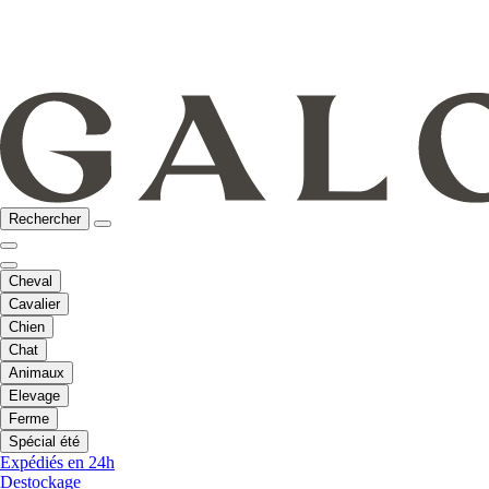
Rechercher
Cheval
Cavalier
Chien
Chat
Animaux
Elevage
Ferme
Spécial été
Expédiés en 24h
Destockage