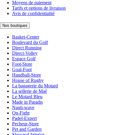
Moyens de paiement
Tarifs et options de livraison
Avis de confidentialité
Nos boutiques
Basket-Center
Boulevard du Golf
Direct Running
Direct-Volley
Espace Golf
Foot-Store
Goal-Foot
Handball-Store
House of Rugby
La bagagerie du Motard
La sellerie de Maé
Le Motard Bleu
Made in Paradis
Nauti-wave
On-Fight
Padel-Expert
Pecheur-Store
Pet and Garden
Slowood Interior