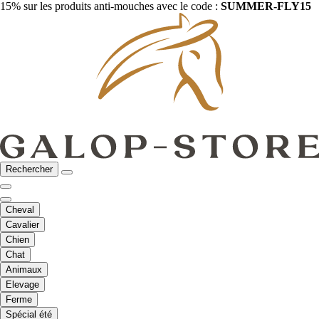
15% sur les produits anti-mouches avec le code :
SUMMER-FLY15
Rechercher
Cheval
Cavalier
Chien
Chat
Animaux
Elevage
Ferme
Spécial été