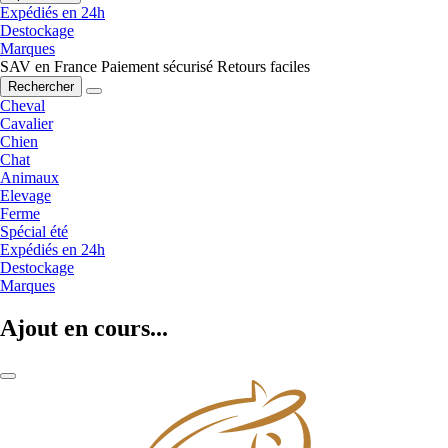
Expédiés en 24h
Destockage
Marques
SAV en France
Paiement sécurisé
Retours faciles
Rechercher
Cheval
Cavalier
Chien
Chat
Animaux
Elevage
Ferme
Spécial été
Expédiés en 24h
Destockage
Marques
Ajout en cours...