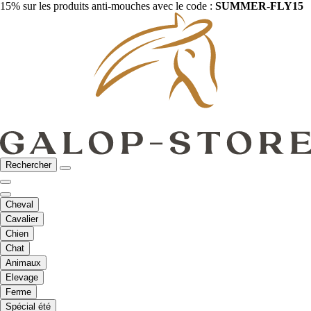
15% sur les produits anti-mouches avec le code :
SUMMER-FLY15
Rechercher
Cheval
Cavalier
Chien
Chat
Animaux
Elevage
Ferme
Spécial été