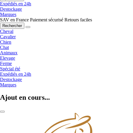
Expédiés en 24h
Destockage
Marques
SAV en France
Paiement sécurisé
Retours faciles
Rechercher
Cheval
Cavalier
Chien
Chat
Animaux
Elevage
Ferme
Spécial été
Expédiés en 24h
Destockage
Marques
Ajout en cours...