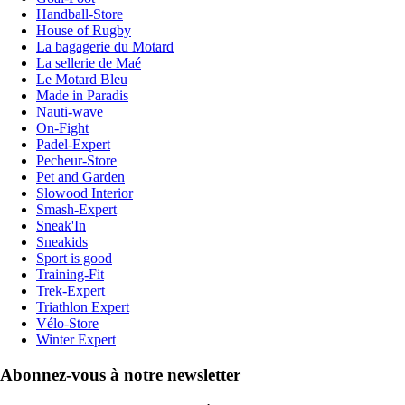
Handball-Store
House of Rugby
La bagagerie du Motard
La sellerie de Maé
Le Motard Bleu
Made in Paradis
Nauti-wave
On-Fight
Padel-Expert
Pecheur-Store
Pet and Garden
Slowood Interior
Smash-Expert
Sneak'In
Sneakids
Sport is good
Training-Fit
Trek-Expert
Triathlon Expert
Vélo-Store
Winter Expert
Abonnez-vous à notre newsletter