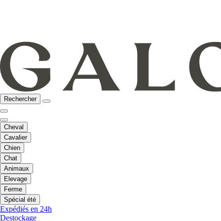
Rechercher
Cheval
Cavalier
Chien
Chat
Animaux
Elevage
Ferme
Spécial été
Expédiés en 24h
Destockage