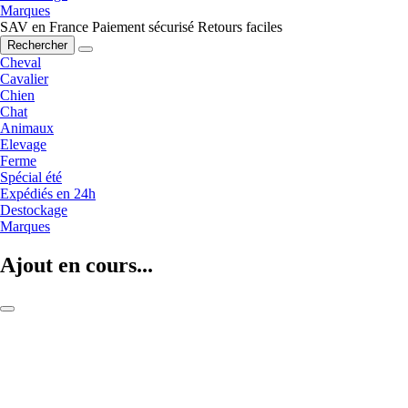
Marques
SAV en France
Paiement sécurisé
Retours faciles
Rechercher
Cheval
Cavalier
Chien
Chat
Animaux
Elevage
Ferme
Spécial été
Expédiés en 24h
Destockage
Marques
Ajout en cours...