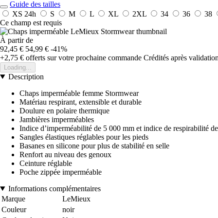
Guide des tailles
XS
24h
S
M
L
XL
2XL
34
36
38
Ce champ est requis
À partir de
92,45 €
54,99 €
-41%
+2,75 €
offerts sur votre prochaine commande
Crédités après validati
Loading...
Description
Chaps imperméable femme Stormwear
Matériau respirant, extensible et durable
Doulure en polaire thermique
Jambières imperméables
Indice d’imperméabilité de 5 000 mm et indice de respirabilité
Sangles élastiques réglables pour les pieds
Basanes en silicone pour plus de stabilité en selle
Renfort au niveau des genoux
Ceinture réglable
Poche zippée imperméable
Informations complémentaires
Marque
LeMieux
Couleur
noir