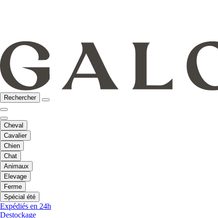
Rechercher
Cheval
Cavalier
Chien
Chat
Animaux
Elevage
Ferme
Spécial été
Expédiés en 24h
Destockage