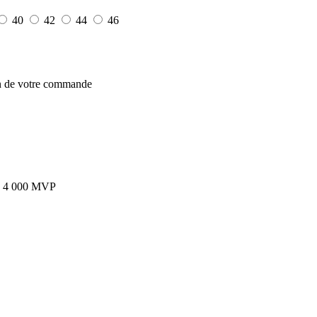
40
42
44
46
on de votre commande
 de 4 000 MVP