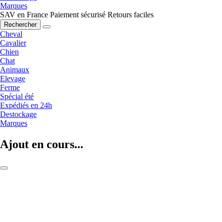
Marques
SAV en France
Paiement sécurisé
Retours faciles
Rechercher
Cheval
Cavalier
Chien
Chat
Animaux
Elevage
Ferme
Spécial été
Expédiés en 24h
Destockage
Marques
Ajout en cours...