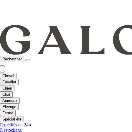
Rechercher
Cheval
Cavalier
Chien
Chat
Animaux
Elevage
Ferme
Spécial été
Expédiés en 24h
Destockage