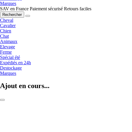
Marques
SAV en France
Paiement sécurisé
Retours faciles
Rechercher
Cheval
Cavalier
Chien
Chat
Animaux
Elevage
Ferme
Spécial été
Expédiés en 24h
Destockage
Marques
Ajout en cours...