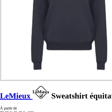
LeMieux
Sweatshirt équita
À partir de