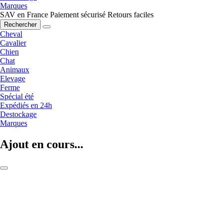
Marques
SAV en France
Paiement sécurisé
Retours faciles
Rechercher
Cheval
Cavalier
Chien
Chat
Animaux
Elevage
Ferme
Spécial été
Expédiés en 24h
Destockage
Marques
Ajout en cours...