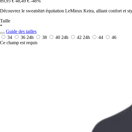
89,95 €
48,49 €
-46%
Découvrez le sweatshirt équitation LeMieux Keira, alliant confort et sty
Taille
*
Guide des tailles
34
36
24h
38
40
24h
42
24h
44
46
Ce champ est requis