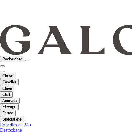
Rechercher
Cheval
Cavalier
Chien
Chat
Animaux
Elevage
Ferme
Spécial été
Expédiés en 24h
Destockage