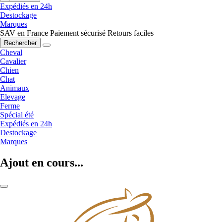
Expédiés en 24h
Destockage
Marques
SAV en France
Paiement sécurisé
Retours faciles
Rechercher
Cheval
Cavalier
Chien
Chat
Animaux
Elevage
Ferme
Spécial été
Expédiés en 24h
Destockage
Marques
Ajout en cours...