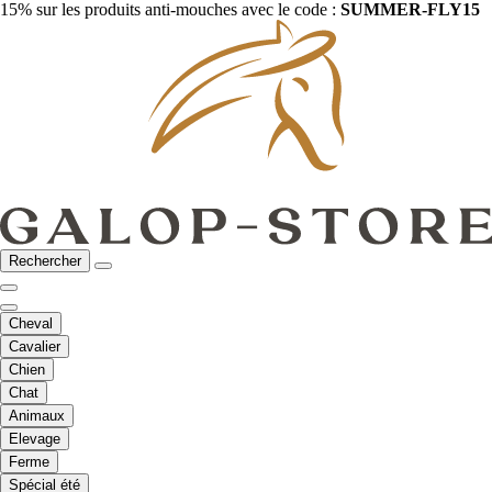
15% sur les produits anti-mouches avec le code :
SUMMER-FLY15
Rechercher
Cheval
Cavalier
Chien
Chat
Animaux
Elevage
Ferme
Spécial été