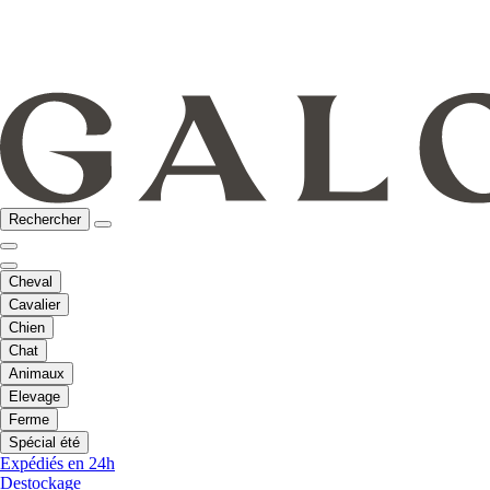
Rechercher
Cheval
Cavalier
Chien
Chat
Animaux
Elevage
Ferme
Spécial été
Expédiés en 24h
Destockage