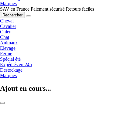
Marques
SAV en France
Paiement sécurisé
Retours faciles
Rechercher
Cheval
Cavalier
Chien
Chat
Animaux
Elevage
Ferme
Spécial été
Expédiés en 24h
Destockage
Marques
Ajout en cours...