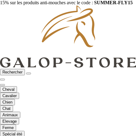
15% sur les produits anti-mouches avec le code :
SUMMER-FLY15
Rechercher
Cheval
Cavalier
Chien
Chat
Animaux
Elevage
Ferme
Spécial été