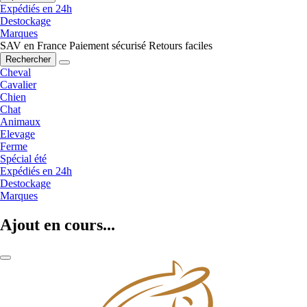
Expédiés en 24h
Destockage
Marques
SAV en France
Paiement sécurisé
Retours faciles
Rechercher
Cheval
Cavalier
Chien
Chat
Animaux
Elevage
Ferme
Spécial été
Expédiés en 24h
Destockage
Marques
Ajout en cours...