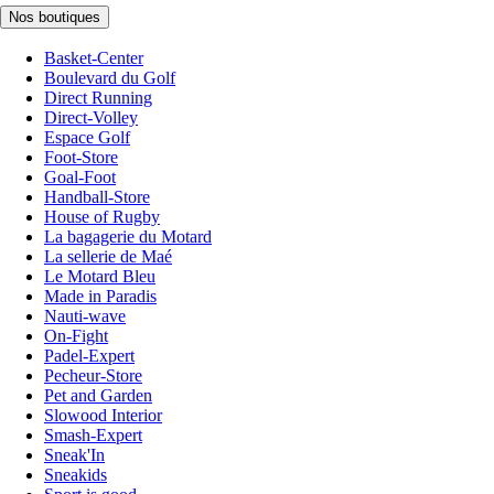
Nos boutiques
Basket-Center
Boulevard du Golf
Direct Running
Direct-Volley
Espace Golf
Foot-Store
Goal-Foot
Handball-Store
House of Rugby
La bagagerie du Motard
La sellerie de Maé
Le Motard Bleu
Made in Paradis
Nauti-wave
On-Fight
Padel-Expert
Pecheur-Store
Pet and Garden
Slowood Interior
Smash-Expert
Sneak'In
Sneakids