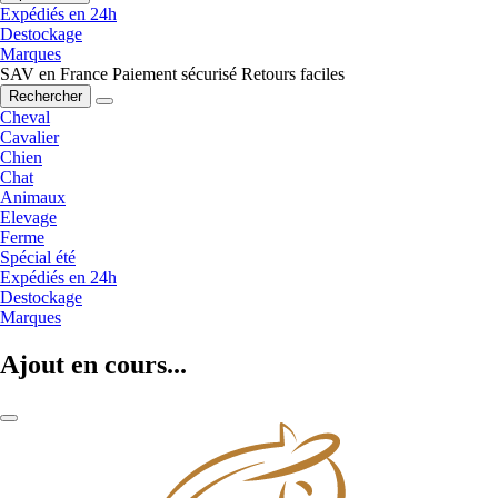
Expédiés en 24h
Destockage
Marques
SAV en France
Paiement sécurisé
Retours faciles
Rechercher
Cheval
Cavalier
Chien
Chat
Animaux
Elevage
Ferme
Spécial été
Expédiés en 24h
Destockage
Marques
Ajout en cours...