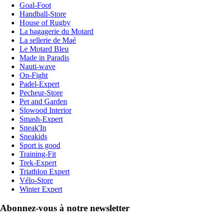
Goal-Foot
Handball-Store
House of Rugby
La bagagerie du Motard
La sellerie de Maé
Le Motard Bleu
Made in Paradis
Nauti-wave
On-Fight
Padel-Expert
Pecheur-Store
Pet and Garden
Slowood Interior
Smash-Expert
Sneak'In
Sneakids
Sport is good
Training-Fit
Trek-Expert
Triathlon Expert
Vélo-Store
Winter Expert
Abonnez-vous à notre newsletter