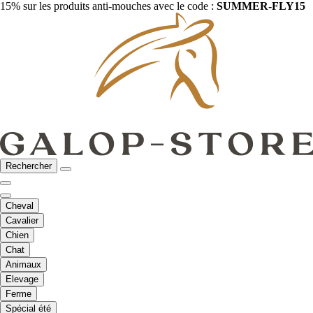
15% sur les produits anti-mouches avec le code :
SUMMER-FLY15
Rechercher
Cheval
Cavalier
Chien
Chat
Animaux
Elevage
Ferme
Spécial été