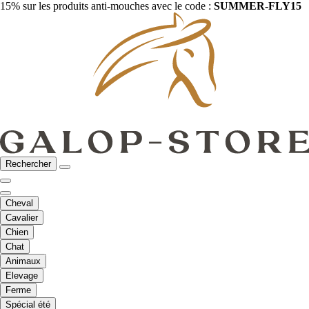
15% sur les produits anti-mouches avec le code :
SUMMER-FLY15
Rechercher
Cheval
Cavalier
Chien
Chat
Animaux
Elevage
Ferme
Spécial été