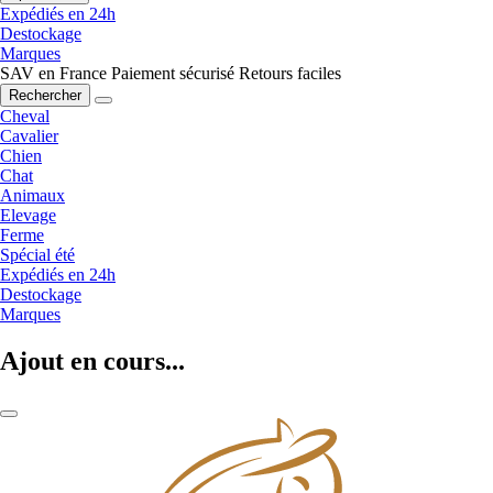
Expédiés en 24h
Destockage
Marques
SAV en France
Paiement sécurisé
Retours faciles
Rechercher
Cheval
Cavalier
Chien
Chat
Animaux
Elevage
Ferme
Spécial été
Expédiés en 24h
Destockage
Marques
Ajout en cours...