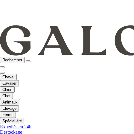
Rechercher
Cheval
Cavalier
Chien
Chat
Animaux
Elevage
Ferme
Spécial été
Expédiés en 24h
Destockage