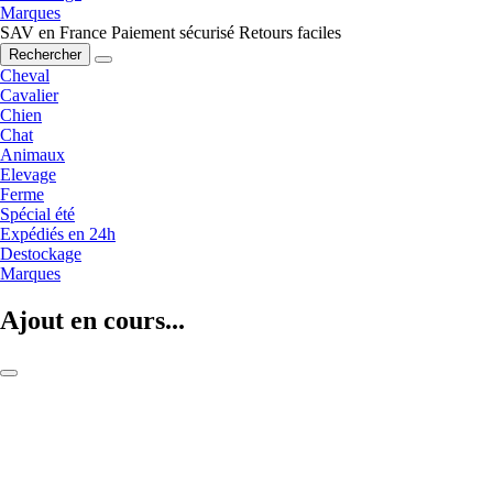
Marques
SAV en France
Paiement sécurisé
Retours faciles
Rechercher
Cheval
Cavalier
Chien
Chat
Animaux
Elevage
Ferme
Spécial été
Expédiés en 24h
Destockage
Marques
Ajout en cours...