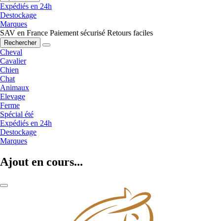
Expédiés en 24h
Destockage
Marques
SAV en France
Paiement sécurisé
Retours faciles
Rechercher
Cheval
Cavalier
Chien
Chat
Animaux
Elevage
Ferme
Spécial été
Expédiés en 24h
Destockage
Marques
Ajout en cours...