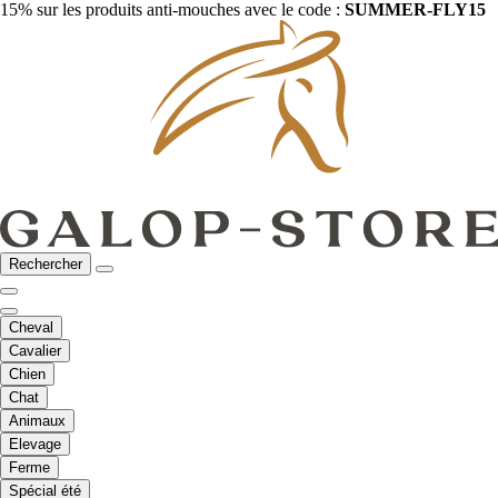
15% sur les produits anti-mouches avec le code :
SUMMER-FLY15
Rechercher
Cheval
Cavalier
Chien
Chat
Animaux
Elevage
Ferme
Spécial été