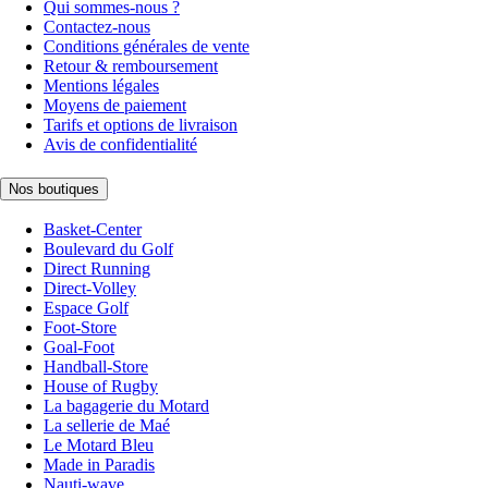
Qui sommes-nous ?
Contactez-nous
Conditions générales de vente
Retour & remboursement
Mentions légales
Moyens de paiement
Tarifs et options de livraison
Avis de confidentialité
Nos boutiques
Basket-Center
Boulevard du Golf
Direct Running
Direct-Volley
Espace Golf
Foot-Store
Goal-Foot
Handball-Store
House of Rugby
La bagagerie du Motard
La sellerie de Maé
Le Motard Bleu
Made in Paradis
Nauti-wave