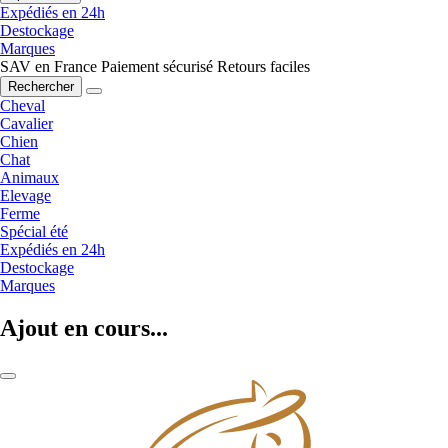
Expédiés en 24h
Destockage
Marques
SAV en France
Paiement sécurisé
Retours faciles
Rechercher
Cheval
Cavalier
Chien
Chat
Animaux
Elevage
Ferme
Spécial été
Expédiés en 24h
Destockage
Marques
Ajout en cours...