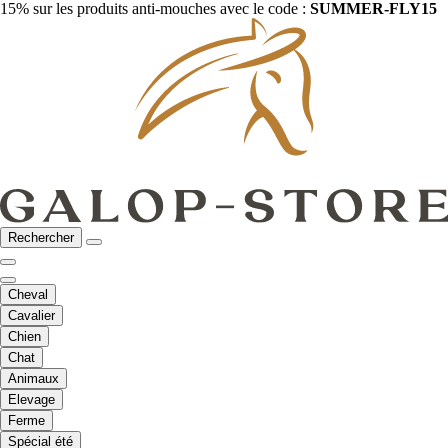
15% sur les produits anti-mouches avec le code :
SUMMER-FLY15
Rechercher
Cheval
Cavalier
Chien
Chat
Animaux
Elevage
Ferme
Spécial été