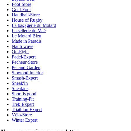
Foot-Store
Goal-Foot
Handball-Store
House of Rugby
La bagagerie du Motard
La sellerie de Maé
Le Motard Bleu
Made in Paradis
Nauti-wave
On-Fight
Padel-Expert
Pecheur-Store
Pet and Garden
Slowood Interior
Smash-Expert
Sneak'In
Sneakids
Sport is good
Training-Fit
Trek-Expert
Triathlon Expert
Vélo-Store
Winter Expert