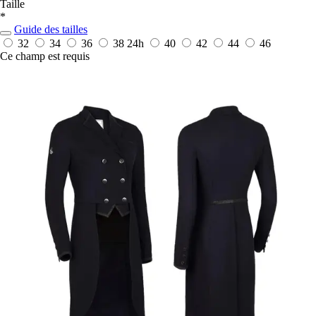
Taille
*
Guide des tailles
32
34
36
38
24h
40
42
44
46
Ce champ est requis