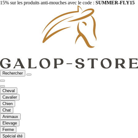
15% sur les produits anti-mouches avec le code :
SUMMER-FLY15
Rechercher
Cheval
Cavalier
Chien
Chat
Animaux
Elevage
Ferme
Spécial été