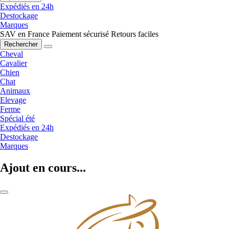
Expédiés en 24h
Destockage
Marques
SAV en France
Paiement sécurisé
Retours faciles
Rechercher
Cheval
Cavalier
Chien
Chat
Animaux
Elevage
Ferme
Spécial été
Expédiés en 24h
Destockage
Marques
Ajout en cours...