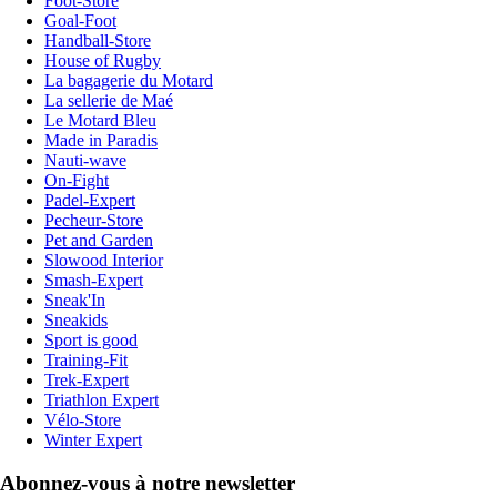
Foot-Store
Goal-Foot
Handball-Store
House of Rugby
La bagagerie du Motard
La sellerie de Maé
Le Motard Bleu
Made in Paradis
Nauti-wave
On-Fight
Padel-Expert
Pecheur-Store
Pet and Garden
Slowood Interior
Smash-Expert
Sneak'In
Sneakids
Sport is good
Training-Fit
Trek-Expert
Triathlon Expert
Vélo-Store
Winter Expert
Abonnez-vous à notre newsletter