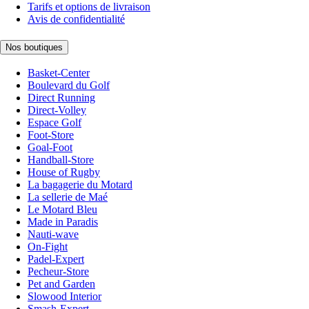
Tarifs et options de livraison
Avis de confidentialité
Nos boutiques
Basket-Center
Boulevard du Golf
Direct Running
Direct-Volley
Espace Golf
Foot-Store
Goal-Foot
Handball-Store
House of Rugby
La bagagerie du Motard
La sellerie de Maé
Le Motard Bleu
Made in Paradis
Nauti-wave
On-Fight
Padel-Expert
Pecheur-Store
Pet and Garden
Slowood Interior
Smash-Expert