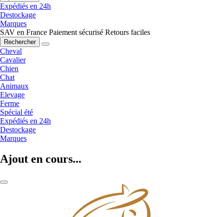
Expédiés en 24h
Destockage
Marques
SAV en France
Paiement sécurisé
Retours faciles
Rechercher
Cheval
Cavalier
Chien
Chat
Animaux
Elevage
Ferme
Spécial été
Expédiés en 24h
Destockage
Marques
Ajout en cours...