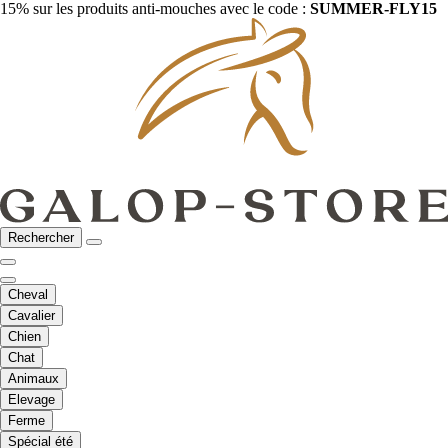
15% sur les produits anti-mouches avec le code :
SUMMER-FLY15
Rechercher
Cheval
Cavalier
Chien
Chat
Animaux
Elevage
Ferme
Spécial été