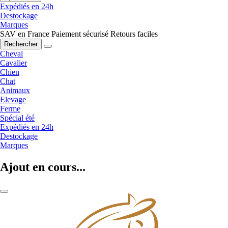
Expédiés en 24h
Destockage
Marques
SAV en France
Paiement sécurisé
Retours faciles
Rechercher
Cheval
Cavalier
Chien
Chat
Animaux
Elevage
Ferme
Spécial été
Expédiés en 24h
Destockage
Marques
Ajout en cours...