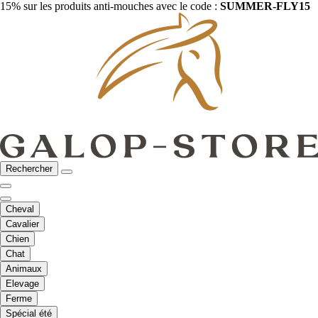
15% sur les produits anti-mouches avec le code :
SUMMER-FLY15
Rechercher
Cheval
Cavalier
Chien
Chat
Animaux
Elevage
Ferme
Spécial été