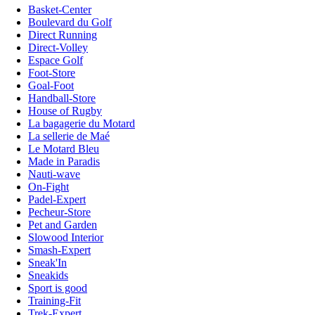
Basket-Center
Boulevard du Golf
Direct Running
Direct-Volley
Espace Golf
Foot-Store
Goal-Foot
Handball-Store
House of Rugby
La bagagerie du Motard
La sellerie de Maé
Le Motard Bleu
Made in Paradis
Nauti-wave
On-Fight
Padel-Expert
Pecheur-Store
Pet and Garden
Slowood Interior
Smash-Expert
Sneak'In
Sneakids
Sport is good
Training-Fit
Trek-Expert