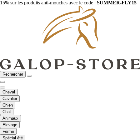
15% sur les produits anti-mouches avec le code :
SUMMER-FLY15
Rechercher
Cheval
Cavalier
Chien
Chat
Animaux
Elevage
Ferme
Spécial été