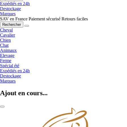
Expédiés en 24h
Destockage
Marques
SAV en France
Paiement sécurisé
Retours faciles
Rechercher
Cheval
Cavalier
Chien
Chat
Animaux
Elevage
Ferme
Spécial été
Expédiés en 24h
Destockage
Marques
Ajout en cours...