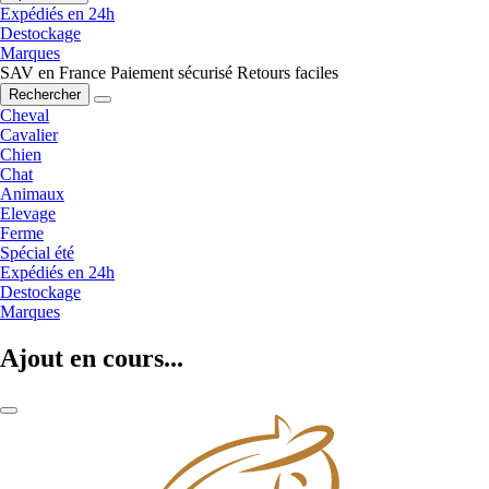
Expédiés en 24h
Destockage
Marques
SAV en France
Paiement sécurisé
Retours faciles
Rechercher
Cheval
Cavalier
Chien
Chat
Animaux
Elevage
Ferme
Spécial été
Expédiés en 24h
Destockage
Marques
Ajout en cours...