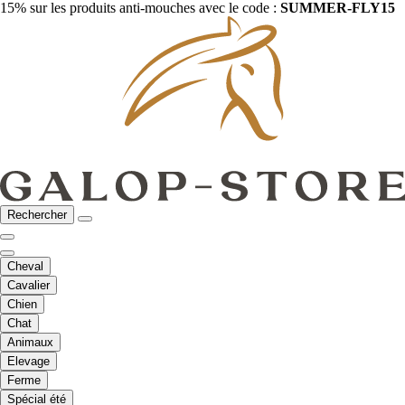
15% sur les produits anti-mouches avec le code :
SUMMER-FLY15
Rechercher
Cheval
Cavalier
Chien
Chat
Animaux
Elevage
Ferme
Spécial été