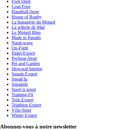
Foot-Store
Goal-Foot
Handball-Store
House of Rugby
La bagagerie du Motard
La sellerie de Maé
Le Motard Bleu
Made in Paradis
Nauti-wave
On-Fight
Padel-Expert
Pecheur-Store
Pet and Garden
Slowood Interior
Smash-Expert
Sneak'In
Sneakids
Sport is good
Training-Fit
Trek-Expert
Triathlon Expert
Vélo-Store
Winter Expert
Abonnez-vous à notre newsletter