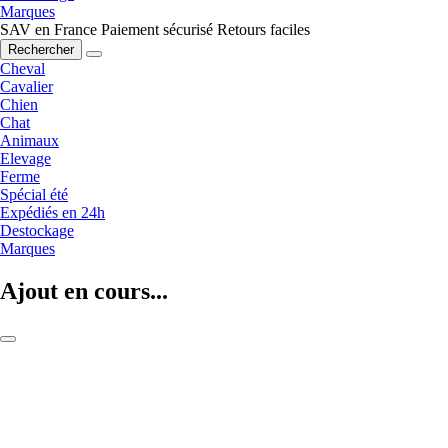
Marques
SAV en France
Paiement sécurisé
Retours faciles
Rechercher
Cheval
Cavalier
Chien
Chat
Animaux
Elevage
Ferme
Spécial été
Expédiés en 24h
Destockage
Marques
Ajout en cours...