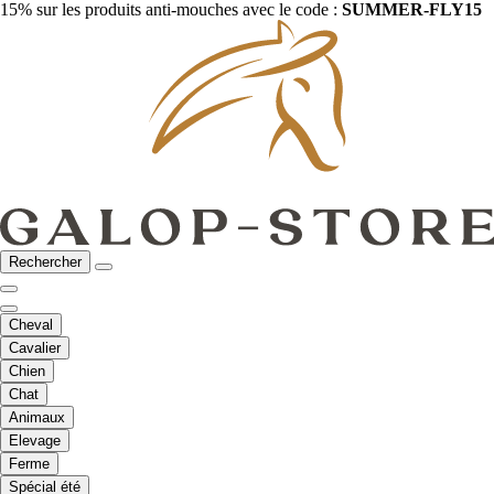
15% sur les produits anti-mouches avec le code :
SUMMER-FLY15
Rechercher
Cheval
Cavalier
Chien
Chat
Animaux
Elevage
Ferme
Spécial été