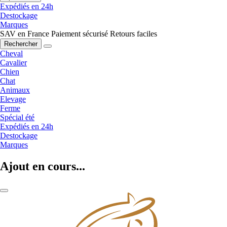
Expédiés en 24h
Destockage
Marques
SAV en France
Paiement sécurisé
Retours faciles
Rechercher
Cheval
Cavalier
Chien
Chat
Animaux
Elevage
Ferme
Spécial été
Expédiés en 24h
Destockage
Marques
Ajout en cours...