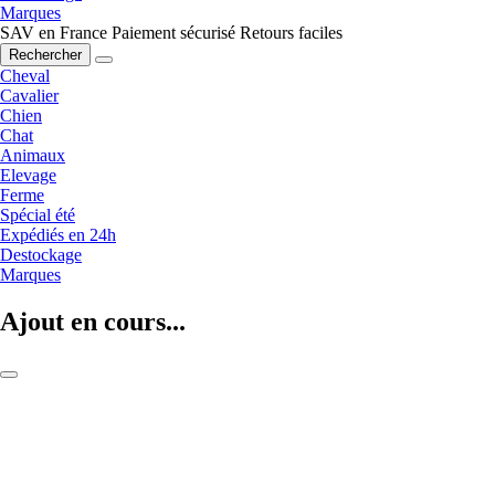
Marques
SAV en France
Paiement sécurisé
Retours faciles
Rechercher
Cheval
Cavalier
Chien
Chat
Animaux
Elevage
Ferme
Spécial été
Expédiés en 24h
Destockage
Marques
Ajout en cours...