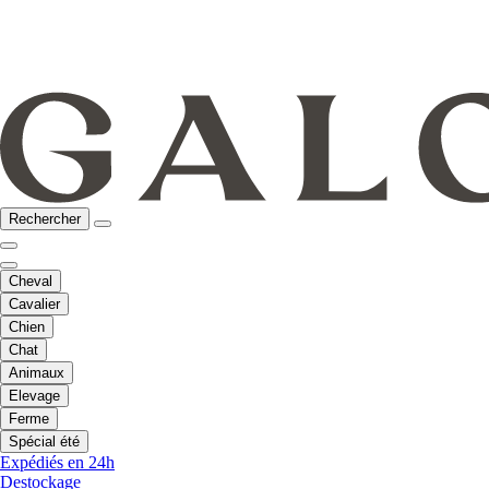
Rechercher
Cheval
Cavalier
Chien
Chat
Animaux
Elevage
Ferme
Spécial été
Expédiés en 24h
Destockage