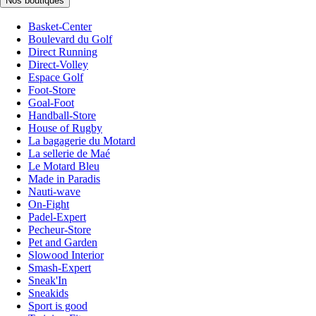
Nos boutiques
Basket-Center
Boulevard du Golf
Direct Running
Direct-Volley
Espace Golf
Foot-Store
Goal-Foot
Handball-Store
House of Rugby
La bagagerie du Motard
La sellerie de Maé
Le Motard Bleu
Made in Paradis
Nauti-wave
On-Fight
Padel-Expert
Pecheur-Store
Pet and Garden
Slowood Interior
Smash-Expert
Sneak'In
Sneakids
Sport is good