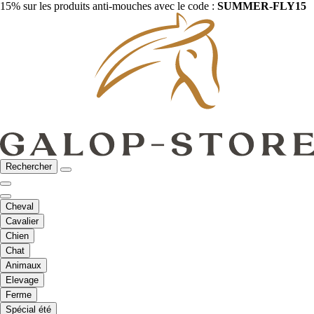
15% sur les produits anti-mouches avec le code :
SUMMER-FLY15
Rechercher
Cheval
Cavalier
Chien
Chat
Animaux
Elevage
Ferme
Spécial été