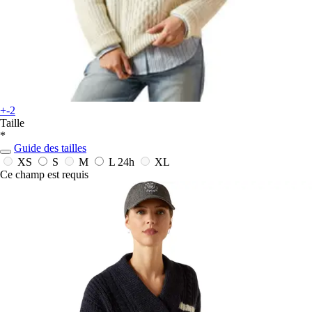
+-2
Taille
*
Guide des tailles
XS
S
M
L
24h
XL
Ce champ est requis