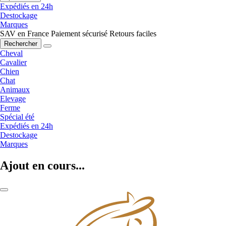
Expédiés en 24h
Destockage
Marques
SAV en France
Paiement sécurisé
Retours faciles
Rechercher
Cheval
Cavalier
Chien
Chat
Animaux
Elevage
Ferme
Spécial été
Expédiés en 24h
Destockage
Marques
Ajout en cours...