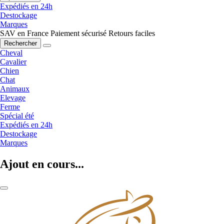
Expédiés en 24h
Destockage
Marques
SAV en France
Paiement sécurisé
Retours faciles
Rechercher
Cheval
Cavalier
Chien
Chat
Animaux
Elevage
Ferme
Spécial été
Expédiés en 24h
Destockage
Marques
Ajout en cours...