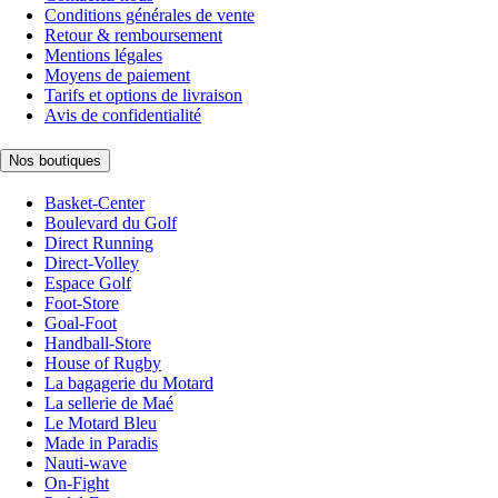
Conditions générales de vente
Retour & remboursement
Mentions légales
Moyens de paiement
Tarifs et options de livraison
Avis de confidentialité
Nos boutiques
Basket-Center
Boulevard du Golf
Direct Running
Direct-Volley
Espace Golf
Foot-Store
Goal-Foot
Handball-Store
House of Rugby
La bagagerie du Motard
La sellerie de Maé
Le Motard Bleu
Made in Paradis
Nauti-wave
On-Fight