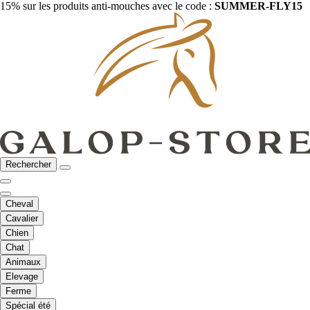
15% sur les produits anti-mouches avec le code :
SUMMER-FLY15
Rechercher
Cheval
Cavalier
Chien
Chat
Animaux
Elevage
Ferme
Spécial été