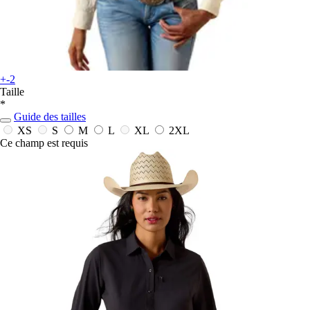
+-2
Taille
*
Guide des tailles
XS
S
M
L
XL
2XL
Ce champ est requis