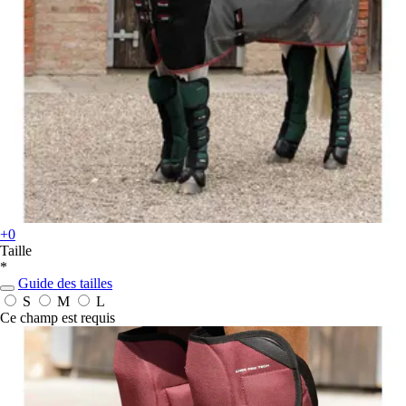
+0
Taille
*
Guide des tailles
S
M
L
Ce champ est requis