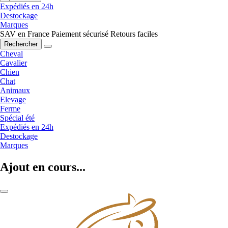
Expédiés en 24h
Destockage
Marques
SAV en France
Paiement sécurisé
Retours faciles
Rechercher
Cheval
Cavalier
Chien
Chat
Animaux
Elevage
Ferme
Spécial été
Expédiés en 24h
Destockage
Marques
Ajout en cours...