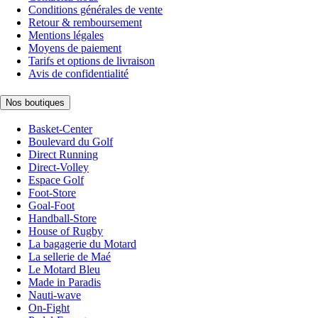
Conditions générales de vente
Retour & remboursement
Mentions légales
Moyens de paiement
Tarifs et options de livraison
Avis de confidentialité
Nos boutiques
Basket-Center
Boulevard du Golf
Direct Running
Direct-Volley
Espace Golf
Foot-Store
Goal-Foot
Handball-Store
House of Rugby
La bagagerie du Motard
La sellerie de Maé
Le Motard Bleu
Made in Paradis
Nauti-wave
On-Fight