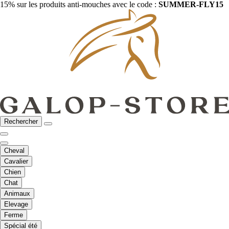
15% sur les produits anti-mouches avec le code :
SUMMER-FLY15
Rechercher
Cheval
Cavalier
Chien
Chat
Animaux
Elevage
Ferme
Spécial été