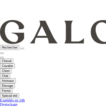
Rechercher
Cheval
Cavalier
Chien
Chat
Animaux
Elevage
Ferme
Spécial été
Expédiés en 24h
Destockage