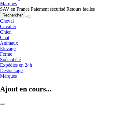
Marques
SAV en France
Paiement sécurisé
Retours faciles
Rechercher
Cheval
Cavalier
Chien
Chat
Animaux
Elevage
Ferme
Spécial été
Expédiés en 24h
Destockage
Marques
Ajout en cours...