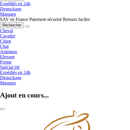
Expédiés en 24h
Destockage
Marques
SAV en France
Paiement sécurisé
Retours faciles
Rechercher
Cheval
Cavalier
Chien
Chat
Animaux
Elevage
Ferme
Spécial été
Expédiés en 24h
Destockage
Marques
Ajout en cours...