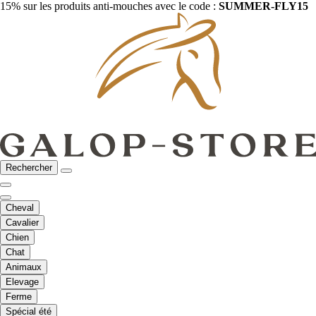
15% sur les produits anti-mouches avec le code :
SUMMER-FLY15
Rechercher
Cheval
Cavalier
Chien
Chat
Animaux
Elevage
Ferme
Spécial été